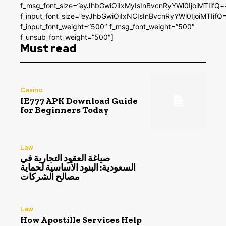
f_msg_font_size=”eyJhbGwiOiIxMyIsInBvcnRyYWl0IjoiMTIifQ=
f_input_font_size=”eyJhbGwiOiIxNCIsInBvcnRyYWl0IjoiMTIifQ
f_input_font_weight=”500″ f_msg_font_weight=”500″
f_unsub_font_weight=”500″]
Must read
Casino
IE777 APK Download Guide
for Beginners Today
Law
صياغة العقود التجارية في
السعودية: البنود الأساسية لحماية
مصالح الشركات
Law
How Apostille Services Help